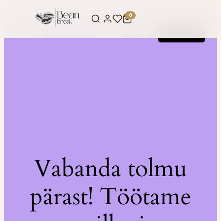
0
LinkedIn
Instagram
Facebook
BeanBreak
Logi sisse
Vabanda tolmu
pärast! Töötame