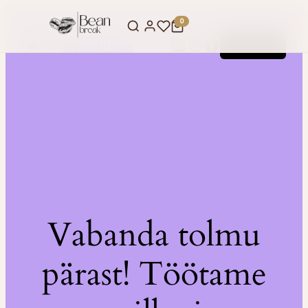
0
LinkedIn
Instagram
Facebook
BeanBreak
Logi sisse
Vabanda tolmu
pärast! Töötame