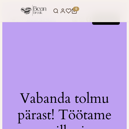
0
LinkedIn
Instagram
Facebook
BeanBreak
Logi sisse
Vabanda tolmu
pärast! Töötame