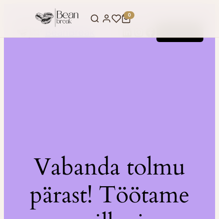
0
LinkedIn
Instagram
Facebook
BeanBreak
Logi sisse
Vabanda tolmu
pärast! Töötame