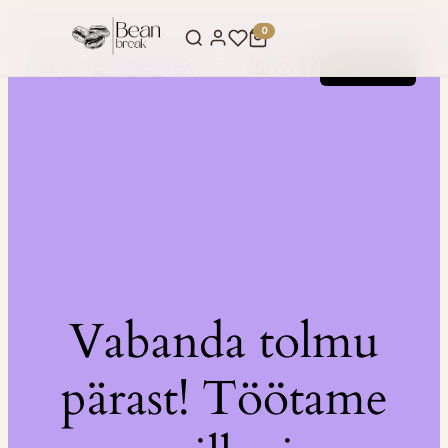
0
LinkedIn
Instagram
Facebook
BeanBreak
Logi sisse
Vabanda tolmu
pärast! Töötame